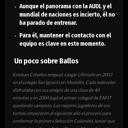
Aunque el panorama con la AUDL y el
mundial de naciones es incierto, él no
ha parado de entrenar.
Para él, mantener el contacto con el
equipo es clave en este momento.
Un poco sobre Ballos
Esteban Ceballos empezó a jugar Ultimate en 2003
en el colegio San Ignacio en Medellín. Cada miércoles
disfrutaba con sus amigos de una clase de 40
minutos y en 2004 jugó el primer colegial de EAFIT
quedando campeón. Los mejores jugadores de ese
torneo empezaron al siguiente año el proceso para
conformar la primera Selección Colombia Junior que