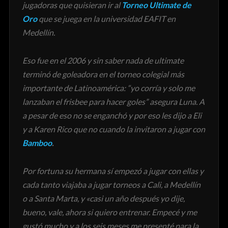
jugadoras que quisieran ir al
Torneo Ultimate de
Oro
que se juega en la universidad EAFIT en
Medellín.
Eso fue en el 2006 y sin saber nada de ultimate
terminó de goleadora en el torneo colegial más
importante de Latinoamérica: “yo corría y solo me
lanzaban el frisbee para hacer goles” asegura Luna. A
a pesar de eso no se enganchó y por eso les dijo a Eli
y a Karen Rico que no cuando la invitaron a jugar con
Bamboo
.
Por fortuna su hermana sí empezó a jugar con ellas y
cada tanto viajaba a jugar torneos a Cali, a Medellín
o a Santa Marta, y «c
asi un año después yo dije,
bueno, vale, ahora si quiero entrenar. Empecé y me
gustó mucho y a los seis meses me presenté para la