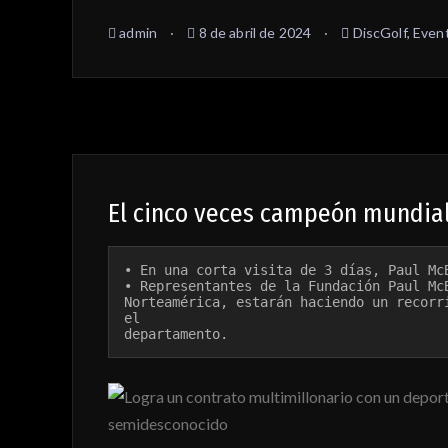
admin
8 de abril de 2024
DiscGolf
,
Even
El cinco veces campeón mundial 
• En una corta visita de 3 días, Paul Mc
• Representantes de la Fundación Paul Mc
Norteamérica, estarán haciendo un recorr
el 

departamento.