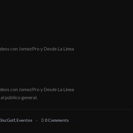
deos con JomezPro y Desde La Línea
ideos con JomezPro y Desde La Linea
al público general.
DiscGolf
,
Eventos
0 Comments