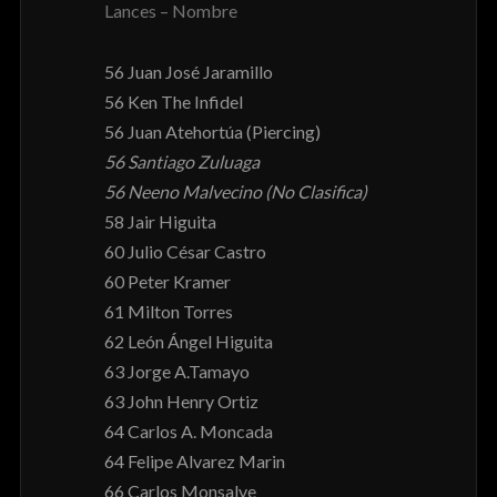
Lances – Nombre
56 Juan José Jaramillo
56 Ken The Infidel
56 Juan Atehortúa (Piercing)
56 Santiago Zuluaga
56 Neeno Malvecino (No Clasifica)
58 Jair Higuita
60 Julio César Castro
60 Peter Kramer
61 Milton Torres
62 León Ángel Higuita
63 Jorge A.Tamayo
63 John Henry Ortiz
64 Carlos A. Moncada
64 Felipe Alvarez Marin
66 Carlos Monsalve